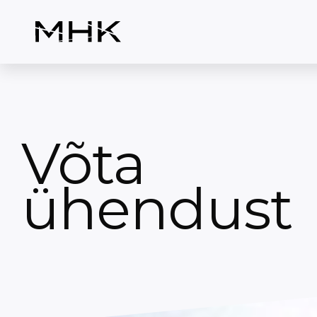
Skip
to
content
Võta
ühendust