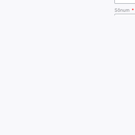
Sõnum
SA